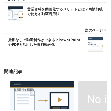
投
営業資料を動画化するメリットとは？商談前後
稿
で使える動画活用法
ナ
次のページ
ビ
ゲ
撮影なしで動画制作はできる？PowerPoint
やPDFを活用した資料動画化
ー
シ
ョ
関連記事
ン