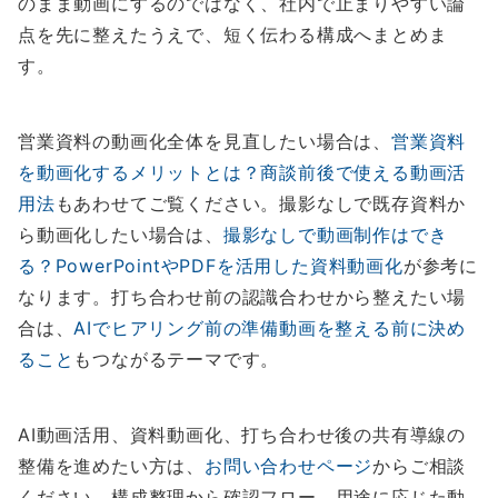
のまま動画にするのではなく、社内で止まりやすい論
点を先に整えたうえで、短く伝わる構成へまとめま
す。
営業資料の動画化全体を見直したい場合は、
営業資料
を動画化するメリットとは？商談前後で使える動画活
用法
もあわせてご覧ください。撮影なしで既存資料か
ら動画化したい場合は、
撮影なしで動画制作はでき
る？PowerPointやPDFを活用した資料動画化
が参考に
なります。打ち合わせ前の認識合わせから整えたい場
合は、
AIでヒアリング前の準備動画を整える前に決め
ること
もつながるテーマです。
AI動画活用、資料動画化、打ち合わせ後の共有導線の
整備を進めたい方は、
お問い合わせページ
からご相談
ください。構成整理から確認フロー、用途に応じた動